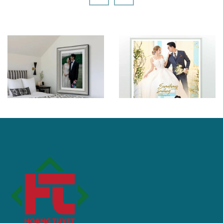
Khung ảnh cưới 60x90 –
Kích thước được ưa
chuộng nhất
Ảnh cưới để cổng .treo
tường mốt mới