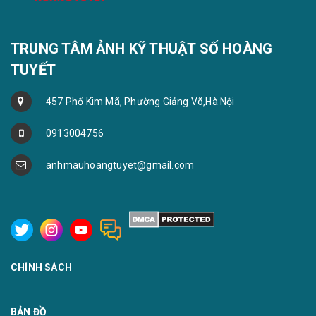
TRUNG TÂM ẢNH KỸ THUẬT SỐ HOÀNG
TUYẾT
457 Phố Kim Mã, Phường Giảng Võ,Hà Nội
0913004756
anhmauhoangtuyet@gmail.com
CHÍNH SÁCH
BẢN ĐỒ