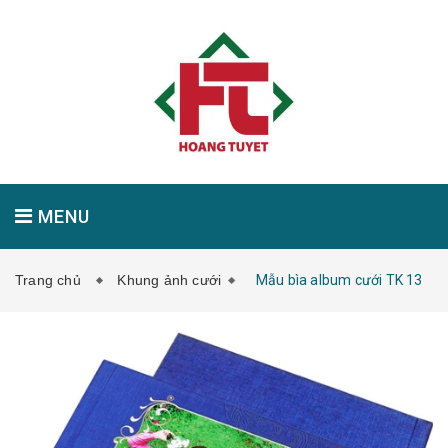
MENU
Trang chủ
Khung ảnh cưới
Mẫu bìa album cưới TK 13
GIỚI THIỆU
SẢN PHẨM
TIN TỨC
LIÊN HỆ