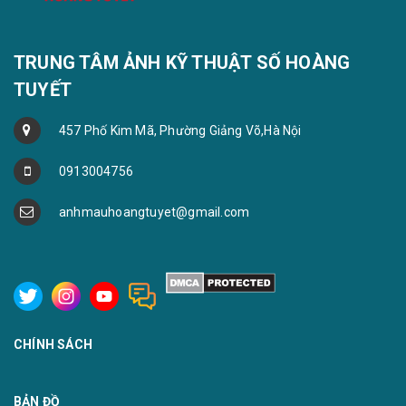
TRUNG TÂM ẢNH KỸ THUẬT SỐ HOÀNG
TUYẾT
457 Phố Kim Mã, Phường Giảng Võ,Hà Nội
0913004756
anhmauhoangtuyet@gmail.com
CHÍNH SÁCH
BẢN ĐỒ