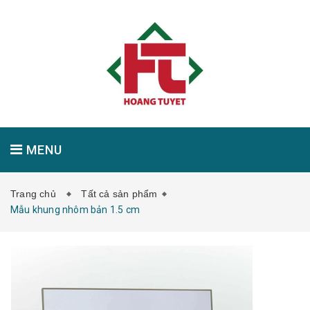
MENU
Trang chủ
Tất cả sản phẩm
GIỚI THIỆU
SẢN PHẨM
TIN TỨC
Mẫu khung nhôm bản 1.5 cm
LIÊN HỆ