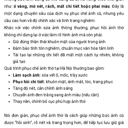
như:
ố vàng, mờ nét, rách, mất chi tiết hoặc phai màu
. Đây là
một dạng chuyên sâu của dịch vụ phục chế ảnh cũ, nhưng yêu
cầu cao hơn về độ chính xác và tính trang nghiêm.
Khác với việc chỉnh sửa ảnh thông thường, phục hồi ảnh thờ
không chỉ dừng lại ở việc làm rõ hình ảnh mà còn phải:
Giữ đúng thần thái khuôn mặt của người trong ảnh
Đảm bảo tính tôn nghiêm, chuẩn mực văn hóa tâm linh
Tái tạo lại những chi tiết đã mất một cách tự nhiên, không
giả tạo
Quá trình phục chế ảnh thờ tại Hà Nội thường bao gồm:
Làm sạch ảnh:
xóa vết ố, mốc, trầy xước
Phục hồi chi tiết:
khuôn mặt, ánh mắt, tóc, trang phục
Tăng độ nét, cân chỉnh ánh sáng
Chuyển ảnh đen trắng sang ảnh màu (nếu cần)
Thay nền, chỉnh bố cục phù hợp ảnh thờ
Nói đơn giản, phục chế ảnh thờ là cách giúp những bức ảnh cũ
được “hồi sinh”, rõ nét và trang trọng hơn, để tiếp tục lưu giữ giá