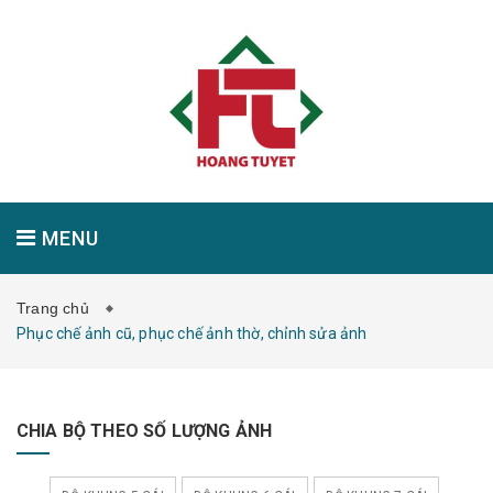
MENU
Trang chủ
GIỚI THIỆU
SẢN PHẨM
TIN TỨC
Phục chế ảnh cũ, phục chế ảnh thờ, chỉnh sửa ảnh
CHIA BỘ THEO SỐ LƯỢNG ẢNH
LIÊN HỆ