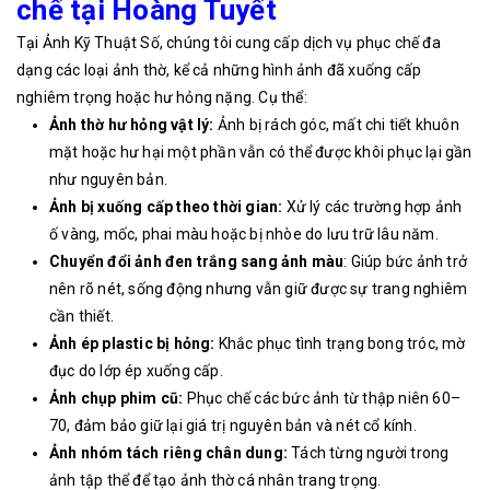
chế tại Hoàng Tuyết
Tại Ảnh Kỹ Thuật Số, chúng tôi cung cấp dịch vụ phục chế đa
dạng các loại ảnh thờ, kể cả những hình ảnh đã xuống cấp
nghiêm trọng hoặc hư hỏng nặng. Cụ thể:
Ảnh thờ hư hỏng vật lý:
Ảnh bị rách góc, mất chi tiết khuôn
mặt hoặc hư hại một phần vẫn có thể được khôi phục lại gần
như nguyên bản.
Ảnh bị xuống cấp theo thời gian:
Xử lý các trường hợp ảnh
ố vàng, mốc, phai màu hoặc bị nhòe do lưu trữ lâu năm.
Chuyển đổi ảnh đen trắng sang ảnh màu
: Giúp bức ảnh trở
nên rõ nét, sống động nhưng vẫn giữ được sự trang nghiêm
cần thiết.
Ảnh ép plastic bị hỏng:
Khắc phục tình trạng bong tróc, mờ
đục do lớp ép xuống cấp.
Ảnh chụp phim cũ:
Phục chế các bức ảnh từ thập niên 60–
70, đảm bảo giữ lại giá trị nguyên bản và nét cổ kính.
Ảnh nhóm tách riêng chân dung:
Tách từng người trong
ảnh tập thể để tạo ảnh thờ cá nhân trang trọng.