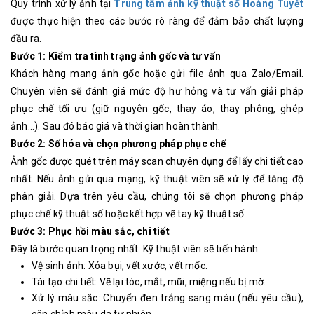
Quy trình xử lý ảnh tại
Trung tâm ảnh kỹ thuật số Hoàng Tuyết
được thực hiện theo các bước rõ ràng để đảm bảo chất lượng
đầu ra.
Bước 1: Kiểm tra tình trạng ảnh gốc và tư vấn
Khách hàng mang ảnh gốc hoặc gửi file ảnh qua Zalo/Email.
Chuyên viên sẽ đánh giá mức độ hư hỏng và tư vấn giải pháp
phục chế tối ưu (giữ nguyên gốc, thay áo, thay phông, ghép
ảnh...). Sau đó báo giá và thời gian hoàn thành.
Bước 2: Số hóa và chọn phương pháp phục chế
Ảnh gốc được quét trên máy scan chuyên dụng để lấy chi tiết cao
nhất. Nếu ảnh gửi qua mạng, kỹ thuật viên sẽ xử lý để tăng độ
phân giải. Dựa trên yêu cầu, chúng tôi sẽ chọn phương pháp
phục chế kỹ thuật số hoặc kết hợp vẽ tay kỹ thuật số.
Bước 3: Phục hồi màu sắc, chi tiết
Đây là bước quan trọng nhất. Kỹ thuật viên sẽ tiến hành:
Vệ sinh ảnh: Xóa bụi, vết xước, vết mốc.
Tái tạo chi tiết: Vẽ lại tóc, mắt, mũi, miệng nếu bị mờ.
Xử lý màu sắc: Chuyển đen trắng sang màu (nếu yêu cầu),