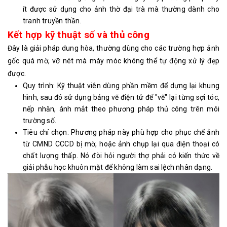
ít được sử dụng cho ảnh thờ đại trà mà thường dành cho
tranh truyền thần.
Kết hợp kỹ thuật số và thủ công
Đây là giải pháp dung hòa, thường dùng cho các trường hợp ảnh
gốc quá mờ, vỡ nét mà máy móc không thể tự động xử lý đẹp
được.
Quy trình: Kỹ thuật viên dùng phần mềm để dựng lại khung
hình, sau đó sử dụng bảng vẽ điện tử để "vẽ" lại từng sợi tóc,
nếp nhăn, ánh mắt theo phương pháp thủ công trên môi
trường số.
Tiêu chí chọn: Phương pháp này phù hợp cho phục chế ảnh
từ CMND CCCD bị mờ, hoặc ảnh chụp lại qua điện thoại có
chất lượng thấp. Nó đòi hỏi người thợ phải có kiến thức về
giải phẫu học khuôn mặt để không làm sai lệch nhân dạng.