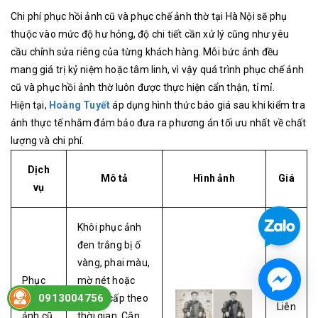
Chi phí phục hồi ảnh cũ và phục chế ảnh thờ tại Hà Nội sẽ phụ
thuộc vào mức độ hư hỏng, độ chi tiết cần xử lý cũng như yêu
cầu chỉnh sửa riêng của từng khách hàng. Mỗi bức ảnh đều
mang giá trị kỷ niệm hoặc tâm linh, vì vậy quá trình phục chế ảnh
cũ và phục hồi ảnh thờ luôn được thực hiện cẩn thận, tỉ mỉ.
Hiện tại,
Hoàng Tuyết
áp dụng hình thức báo giá sau khi kiểm tra
ảnh thực tế nhằm đảm bảo đưa ra phương án tối ưu nhất về chất
lượng và chi phí.
Dịch
Mô tả
Hình ảnh
Giá
vụ
Khôi phục ảnh
đen trắng bị ố
vàng, phai màu,
Phục
mờ nét hoặc
0913004756
hồi
xuống cấp theo
Liên
ảnh cũ
thời gian. Cân