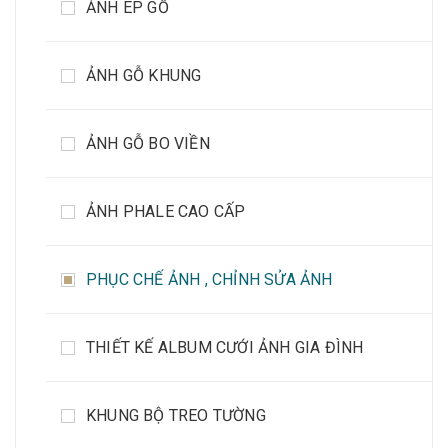
ẢNH ÉP GỖ
ẢNH GỖ KHUNG
ẢNH GỖ BO VIỀN
ẢNH PHALE CAO CẤP
PHỤC CHẾ ẢNH , CHỈNH SỬA ẢNH
THIẾT KẾ ALBUM CƯỚI ẢNH GIA ĐÌNH
KHUNG BỘ TREO TƯỜNG