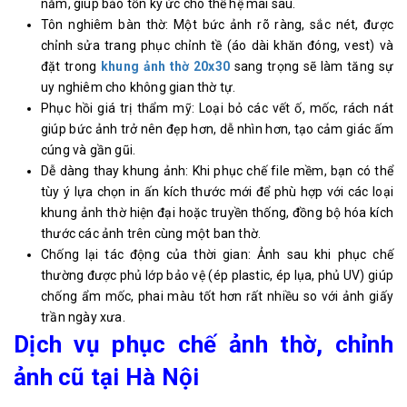
năm, giúp bảo tồn ký ức cho thế hệ mai sau.
Tôn nghiêm bàn thờ: Một bức ảnh rõ ràng, sắc nét, được
chỉnh sửa trang phục chỉnh tề (áo dài khăn đóng, vest) và
đặt trong
khung ảnh thờ 20x30
sang trọng sẽ làm tăng sự
uy nghiêm cho không gian thờ tự.
Phục hồi giá trị thẩm mỹ: Loại bỏ các vết ố, mốc, rách nát
giúp bức ảnh trở nên đẹp hơn, dễ nhìn hơn, tạo cảm giác ấm
cúng và gần gũi.
Dễ dàng thay khung ảnh: Khi phục chế file mềm, bạn có thể
tùy ý lựa chọn in ấn kích thước mới để phù hợp với các loại
khung ảnh thờ hiện đại hoặc truyền thống, đồng bộ hóa kích
thước các ảnh trên cùng một ban thờ.
Chống lại tác động của thời gian: Ảnh sau khi phục chế
thường được phủ lớp bảo vệ (ép plastic, ép lụa, phủ UV) giúp
chống ẩm mốc, phai màu tốt hơn rất nhiều so với ảnh giấy
trần ngày xưa.
Dịch vụ phục chế ảnh thờ, chỉnh
ảnh cũ tại Hà Nội