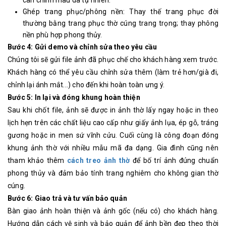
cân chỉnh màu da tự nhiên.
Ghép trang phục/phông nền: Thay thế trang phục đời
thường bằng trang phục thờ cúng trang trọng; thay phông
nền phù hợp phong thủy.
Bước 4: Gửi demo và chỉnh sửa theo yêu cầu
Chúng tôi sẽ gửi file ảnh đã phục chế cho khách hàng xem trước.
Khách hàng có thể yêu cầu chỉnh sửa thêm (làm trẻ hơn/già đi,
chỉnh lại ánh mắt...) cho đến khi hoàn toàn ưng ý.
Bước 5: In lại và đóng khung hoàn thiện
Sau khi chốt file, ảnh sẽ được in ảnh thờ lấy ngay hoặc in theo
lịch hẹn trên các chất liệu cao cấp như giấy ảnh lụa, ép gỗ, tráng
gương hoặc in men sứ vĩnh cửu. Cuối cùng là công đoạn đóng
khung ảnh thờ với nhiều mẫu mã đa dạng. Gia đình cũng nên
tham khảo thêm
cách treo ảnh thờ
để bố trí ảnh đúng chuẩn
phong thủy và đảm bảo tính trang nghiêm cho không gian thờ
cúng.
Bước 6: Giao trả và tư vấn bảo quản
Bàn giao ảnh hoàn thiện và ảnh gốc (nếu có) cho khách hàng.
Hướng dẫn cách vệ sinh và bảo quản để ảnh bền đẹp theo thời