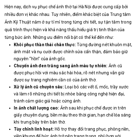
Hiện nay, dịch vụ phục chế ảnh thờ tại Hà Nội được cung cấp bởi
nhiều đơn vị khác nhau. Tuy nhiên, điểm khác biệt của Trung tâm
Ảnh Kỹ Thuật nằm ở sự tỉ mỉ trong từng chi tiết, sự tận tâm trong
quá trình thực hiện và khả năng thấu hiểu giá trị tinh thần của
từng bức ảnh. Những ưu điểm nổi bật có thể kể đến như:
Khôi phục thần thái chân thực:
Từng đường nét khuôn mặt,
ánh mắt và nụ cười được chỉnh sửa cẩn thận, đảm bảo giữ
nguyên “hồn” của ảnh gốc.
Chuyển ảnh đen trắng sang ảnh màu tự nhiên:
Ảnh cũ
được phục hồi với màu sắc hài hòa, rõ nét nhưng vẫn giữ
được sự trang nghiêm cần có của ảnh thờ.
Xử lý ảnh cũ chuyên sâu:
Loại bỏ các vết ố, mốc, trầy xước
và làm rõ những chi tiết bị nhòe bằng công nghệ hiện đại,
tránh cảm giác giả hoặc cứng ảnh.
In ảnh chất lượng cao:
Ảnh sau khi phục chế được in trên
giấy chuyên dụng, bền màu theo thời gian, hạn chế lóa sáng
khi trưng bày trên bàn thờ.
Tùy chỉnh linh hoạt:
Hỗ trợ thay đổi trang phục, phông nền,
viền khung để bức ảnh trở nên trang trọng, phù hợp với