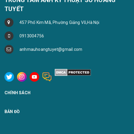
TRUNG TÂM ẢNH KỸ THUẬT SỐ HOÀNG
TUYẾT
457 Phố Kim Mã, Phường Giảng Võ,Hà Nội
0913004756
anhmauhoangtuyet@gmail.com
CHÍNH SÁCH
BẢN ĐỒ