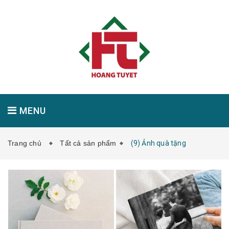
MENU
Trang chủ
Tất cả sản phẩm
(9) Ảnh quà tặng
GIỚI THIỆU
SẢN PHẨM
TIN TỨC
LIÊN HỆ