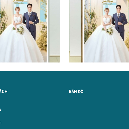
 để cổng .treo tường mốt mới
Ảnh cưới để cổng hot nhất 2
ÁCH
BẢN ĐỒ
̉
m