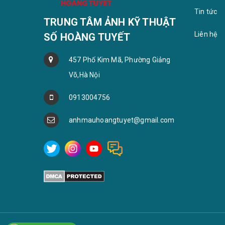
Tin tức
TRUNG TÂM ẢNH KỸ THUẬT
Liên hệ
SỐ HOÀNG TUYẾT
457 Phố Kim Mã, Phường Giảng
Võ,Hà Nội
0913004756
anhmauhoangtuyet@gmail.com