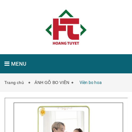
MENU
Trang chủ
ẢNH GỖ BO VIỀN
Viền bo hoa
GIỚI THIỆU
SẢN PHẨM
TIN TỨC
LIÊN HỆ