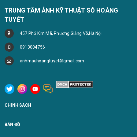
TRUNG TÂM ẢNH KỸ THUẬT SỐ HOÀNG
TUYẾT
457 Phố Kim Mã, Phường Giảng Võ,Hà Nội
0913004756
anhmauhoangtuyet@gmail.com
CHÍNH SÁCH
BẢN ĐỒ