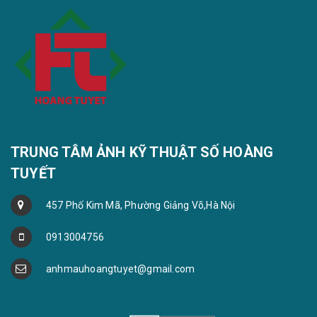
TRUNG TÂM ẢNH KỸ THUẬT SỐ HOÀNG
TUYẾT
457 Phố Kim Mã, Phường Giảng Võ,Hà Nội
0913004756
anhmauhoangtuyet@gmail.com