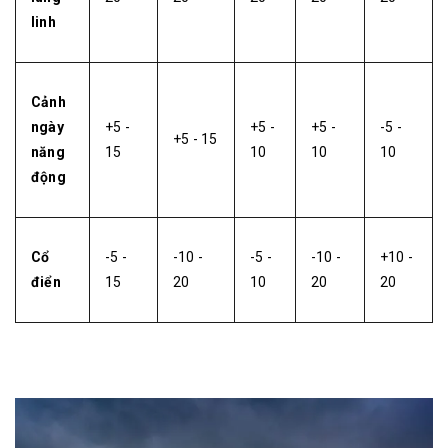
linh
Cảnh
ngày
+5 -
+5 -
+5 -
-5 -
+5 - 15
năng
15
10
10
10
động
Cổ
-5 -
-10 -
-5 -
-10 -
+10 -
điển
15
20
10
20
20