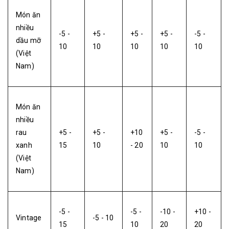
Món ăn
nhiều
-5 -
+5 -
+5 -
+5 -
-5 -
dầu mỡ
10
10
10
10
10
(Việt
Nam)
Món ăn
nhiều
rau
+5 -
+5 -
+10
+5 -
-5 -
xanh
15
10
- 20
10
10
(Việt
Nam)
-5 -
-5 -
-10 -
+10 -
Vintage
-5 - 10
15
10
20
20