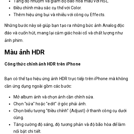
Tăng độ nhuộm và giảm độ bão hòa màu với HSL.
Điều chỉnh màu sắc cụ thể với Color.
Thêm hiệu ứng bụi và nhiễu với công cụ Effects.
Những bước này sẽ giúp bạn tạo ra những bức ảnh Analog độc
đáo và cuốn hút, mang lại cảm giác hoài cổ và chất lượng như
ảnh phim.
Màu ảnh HDR
Công thức chỉnh ảnh HDR trên iPhone
Bạn có thể tạo hiệu ứng ảnh HDR trực tiếp trên iPhone mà không
cần ứng dụng ngoài gồm các bước:
Mở album ảnh và chọn ảnh cần chỉnh sửa.
Chọn "sửa" hoặc "edit" ở góc phải ảnh.
Chọn biểu tượng "Điều chỉnh" (Adjust) ở thanh công cụ dưới
cùng.
Tăng cường độ sáng, độ tương phản và độ bão hòa để làm
nổi bật chi tiết.