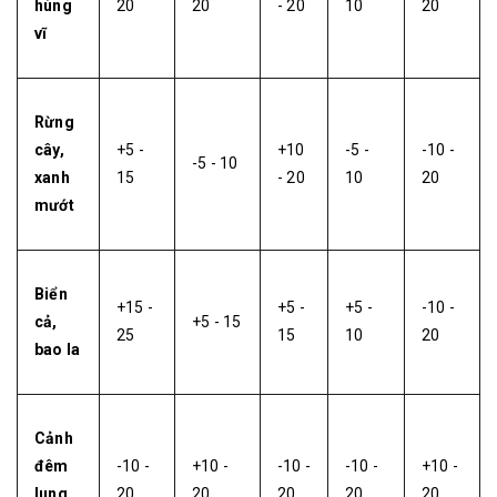
hùng
20
20
- 20
10
20
vĩ
Rừng
cây,
+5 -
+10
-5 -
-10 -
-5 - 10
xanh
15
- 20
10
20
mướt
Biển
+15 -
+5 -
+5 -
-10 -
cả,
+5 - 15
25
15
10
20
bao la
Cảnh
đêm
-10 -
+10 -
-10 -
-10 -
+10 -
lung
20
20
20
20
20