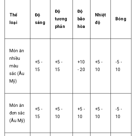
Độ
Độ
Thể
Độ
Nhiệt
tương
bão
Bóng
loại
sáng
độ
phản
hòa
Món ăn
nhiều
+5 -
+5 -
+10
+5 -
-5 -
màu
15
15
- 20
10
10
sắc (Âu
Mỹ)
Món ăn
+5 -
+5 -
+5 -
+5 -
-5 -
đơn sắc
15
10
10
10
10
(Âu Mỹ)