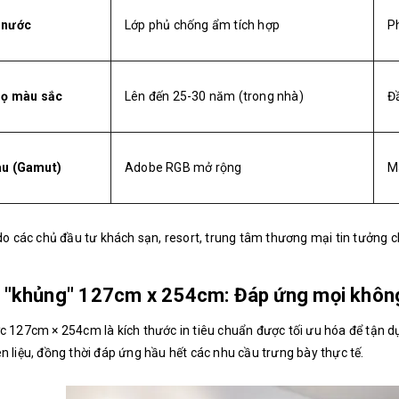
 nước
Lớp phủ chống ẩm tích hợp
P
họ màu sắc
Lên đến 25-30 năm (trong nhà)
Đ
àu (Gamut)
Adobe RGB mở rộng
M
 do các chủ đầu tư khách sạn, resort, trung tâm thương mại tin tưởng 
n "khủng" 127cm x 254cm: Đáp ứng mọi không
c 127cm × 254cm là kích thước in tiêu chuẩn được tối ưu hóa để tận dụn
n liệu, đồng thời đáp ứng hầu hết các nhu cầu trưng bày thực tế.