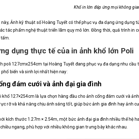
Khổ in lớn đáp ứng mọi không gian
n này, Ảnh kỹ thuật số Hoàng Tuyết có thể phục vụ đa dạng ứng dụng từ
ác tác phẩm nghệ thuật triển lãm quy mô lớn. Đồng thời, quá trình in c
 tấm.
ng dụng thực tế của in ảnh khổ lớn Poli
nh poli 127cmx254cm tại Hoàng Tuyết đang phục vụ đa dạng nhu cầu th
phổ biến và sinh lợi nhất hiện nay:
ổng đám cưới và ảnh đại gia đình
li khổ 127×254cm là lựa chọn hàng đầu cho ảnh cổng đám cưới và ảnh gi
ực rỡ và khả năng chịu ánh sáng tốt, giúp bức ảnh gia đình hay ảnh cư
 với kích thước 1.27m × 2.54m, một bức ảnh đại gia đình nhiều thế hệ h
chiều ngang, phù hợp với nhiều không gian trưng bày khác nhau.