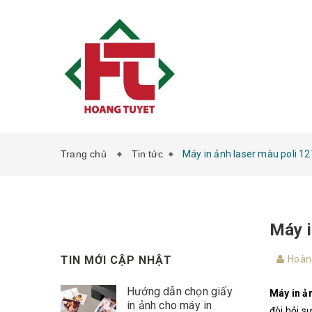
Trang chủ
Tin tức
Máy in ảnh laser màu poli 12
Máy i
TIN MỚI CẬP NHẬT
Hoàn
Hướng dẫn chọn giấy
Máy in 
in ảnh cho máy in
đòi hỏi sự