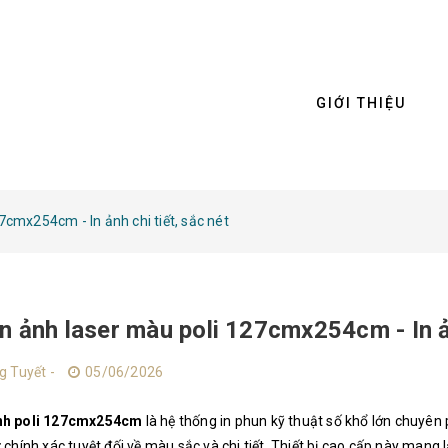
GIỚI THIỆU
7cmx254cm - In ảnh chi tiết, sắc nét
n ảnh laser màu poli 127cmx254cm - In ản
g Tuyết -
05/06/2026
ảnh poli 127cmx254cm
là hệ thống in phun kỹ thuật số khổ lớn chuyên p
 chính xác tuyệt đối về màu sắc và chi tiết. Thiết bị cao cấp này mang lạ