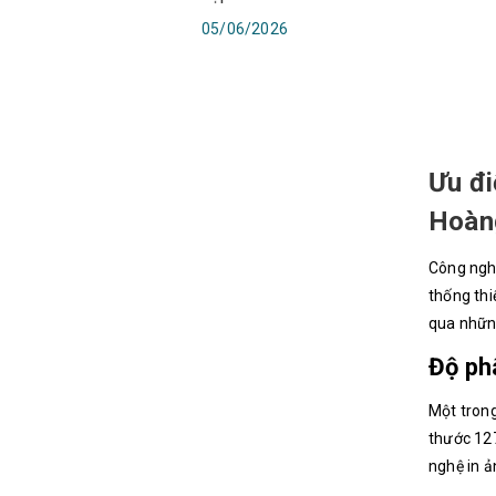
05/06/2026
Ưu đi
Hoàn
Công nghệ
thống thi
qua nhữn
Độ phâ
Một trong
thước 127
nghệ in ả