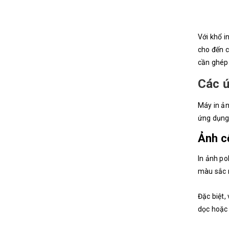
Với khổ i
cho đến c
cần ghép
Các ứ
Máy in ả
ứng dụng 
Ảnh c
In ảnh po
màu sắc r
Đặc biệt,
dọc hoặc 