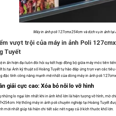
Máy in ảnh poli 127cmx254cm và dịch vụ in ảnh tại 
ểm vượt trội của máy in ảnh Poli 127cm
g Tuyết
 in ấn hiện đại luôn đòi hỏi sự kết hợp đồng bộ giữa máy móc tiên tiến
ết bị tại Ảnh kỹ thuật số Hoàng Tuyết tự hào đáp ứng trọn vẹn các tiê
g đặc tính công năng mạnh mẽ nhất của dòng máy in ảnh poli 127c
n giải cực cao: Xóa bỏ nỗi lo vỡ hình
 những lo ngại lớn nhất khi in ảnh khổ lớn là hiện tượng vỡ hình, mờ chi
×254cm. Hệ thống máy in ảnh poli chuyên nghiệp tại Hoàng Tuyết đượ
nh mới nhất giúp tái hiện chi tiết sắc nét ngay cả ở kích thước khổ lớn.