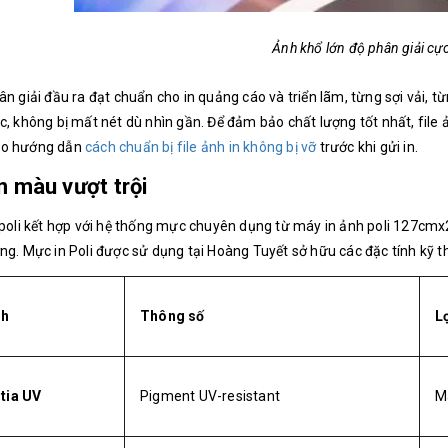
Ảnh khổ lớn độ phân giải cự
ân giải đầu ra đạt chuẩn cho in quảng cáo và triển lãm, từng sợi vải, t
c, không bị mất nét dù nhìn gần. Để đảm bảo chất lượng tốt nhất, file
ảo hướng dẫn
cách chuẩn bị file ảnh in không bị vỡ
trước khi gửi in.
n màu vượt trội
 poli kết hợp với hệ thống mực chuyên dụng từ máy in ảnh poli 127cmx
ng. Mực in Poli được sử dụng tại Hoàng Tuyết sở hữu các đặc tính kỹ th
nh
Thông số
Lợ
tia UV
Pigment UV-resistant
M