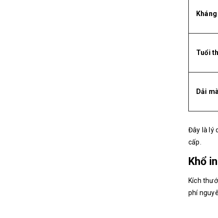
Kháng
Tuổi t
Dải m
Đây là lý
cấp.
Khổ i
Kích thướ
phí nguyê