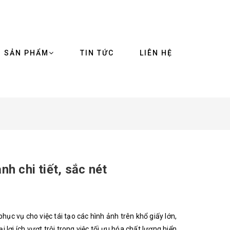
SẢN PHẨM
TIN TỨC
LIÊN HỆ
h chi tiết, sắc nét
hục vụ cho việc tái tạo các hình ảnh trên khổ giấy lớn,
i lợi ích vượt trội trong việc tối ưu hóa chất lượng hiển