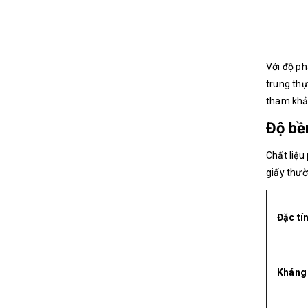
Với độ ph
trung thự
tham kh
Độ bề
Chất liệu
giấy thườ
Đặc tí
Kháng 