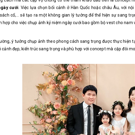
 cách mà các cặp vợ chồng có thể tham khảo đầu tiên là concept hiệ
ngày cưới
. Việc lựa chọn bối cảnh ở Hàn Quốc hoặc châu Âu, với nộ
 sách cổ,... sẽ tạo ra một không gian lý tưởng để thể hiện sự sang t
h hợp cho việc chụp ảnh kỷ niệm ngày cưới bao gồm bộ vest cho nam và
ờng, ý tưởng chụp ảnh theo phong cách sang trọng được thực hiện tại
i cảnh đẹp, kiến trúc sang trọng và phù hợp với concept mà cặp đôi 