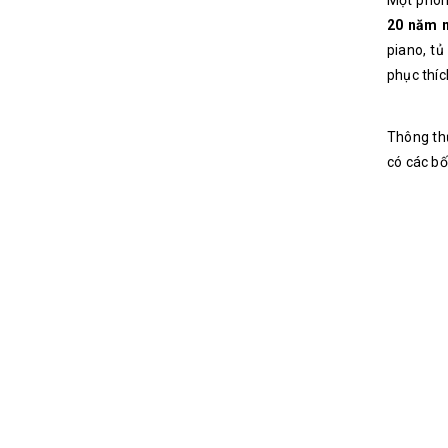
Một phong
20 năm 
piano, tủ
phục thíc
Thông thư
có các bố