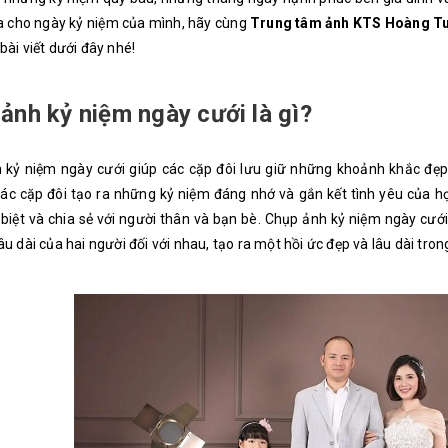
a cho ngày kỷ niệm của mình, hãy cùng
Trung tâm ảnh KTS Hoàng T
bài viết dưới đây nhé!
ảnh kỷ niệm ngày cưới là gì?
 kỷ niệm ngày cưới giúp các cặp đôi lưu giữ những khoảnh khắc đẹp 
ác cặp đôi tạo ra những kỷ niệm đáng nhớ và gắn kết tình yêu của h
biệt và chia sẻ với người thân và bạn bè. Chụp ảnh kỷ niệm ngày cướ
âu dài của hai người đối với nhau, tạo ra một hồi ức đẹp và lâu dài tron