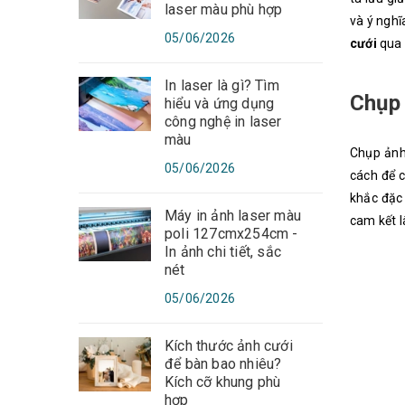
laser màu phù hợp
và ý nghĩ
05/06/2026
cưới
qua 
In laser là gì? Tìm
Chụp 
hiểu và ứng dụng
công nghệ in laser
màu
Chụp ảnh
05/06/2026
cách để c
khắc đặc 
Máy in ảnh laser màu
cam kết l
poli 127cmx254cm -
In ảnh chi tiết, sắc
nét
05/06/2026
Kích thước ảnh cưới
để bàn bao nhiêu?
Kích cỡ khung phù
hợp