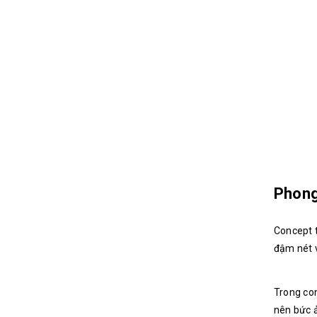
Phong
Concept t
đậm nét v
Trong con
nên bức ả