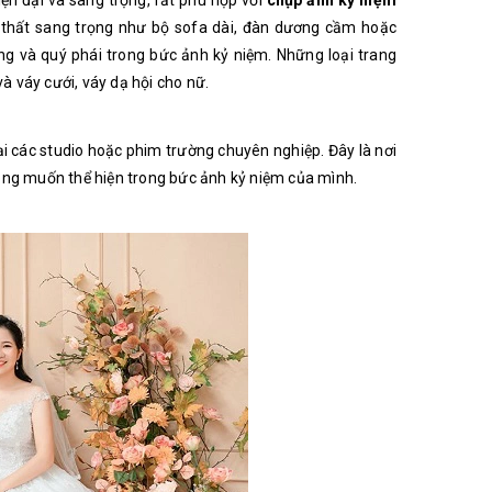
n đại và sang trọng, rất phù hợp với
chụp ảnh kỷ niệm
i thất sang trọng như bộ sofa dài, đàn dương cầm hoặc
rọng và quý phái trong bức ảnh kỷ niệm. Những loại trang
 váy cưới, váy dạ hội cho nữ.
 các studio hoặc phim trường chuyên nghiệp. Đây là nơi
mong muốn thể hiện trong bức ảnh kỷ niệm của mình.