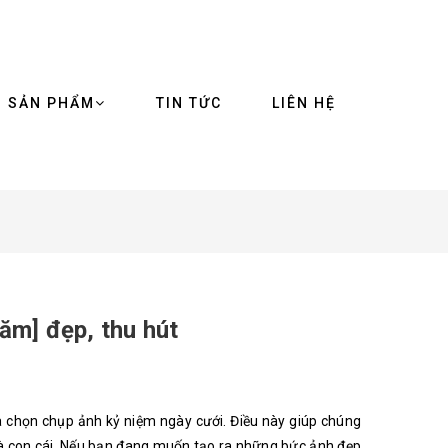
SẢN PHẨM
TIN TỨC
LIÊN HỆ
ăm] đẹp, thu hút
a chọn chụp ảnh kỷ niệm ngày cưới. Điều này giúp chúng
và con cái. Nếu bạn đang muốn tạo ra những bức ảnh đẹp