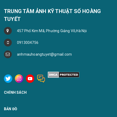
TRUNG TÂM ẢNH KỸ THUẬT SỐ HOÀNG
TUYẾT
457 Phố Kim Mã, Phường Giảng Võ,Hà Nội
0913004756
anhmauhoangtuyet@gmail.com
CHÍNH SÁCH
BẢN ĐỒ