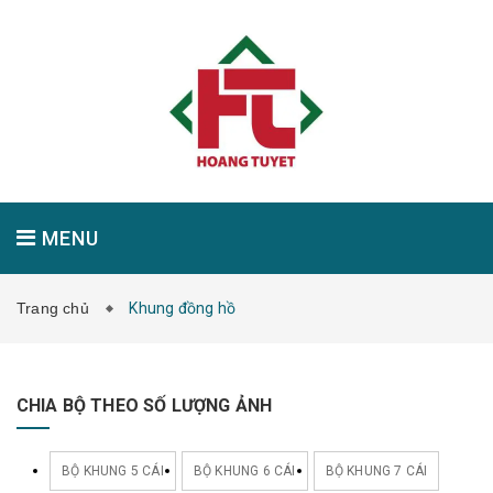
MENU
Trang chủ
Khung đồng hồ
GIỚI THIỆU
SẢN PHẨM
TIN TỨC
CHIA BỘ THEO SỐ LƯỢNG ẢNH
LIÊN HỆ
BỘ KHUNG 5 CÁI
BỘ KHUNG 6 CÁI
BỘ KHUNG 7 CÁI