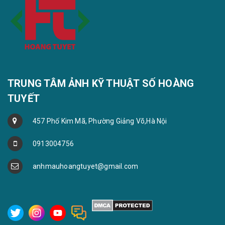
TRUNG TÂM ẢNH KỸ THUẬT SỐ HOÀNG
TUYẾT
457 Phố Kim Mã, Phường Giảng Võ,Hà Nội
0913004756
anhmauhoangtuyet@gmail.com