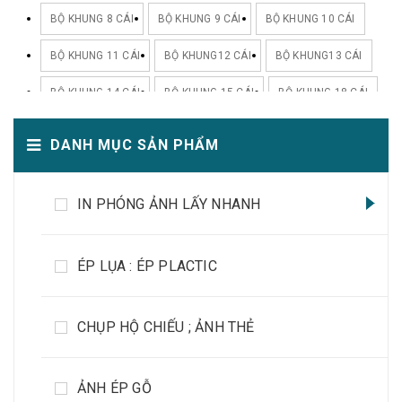
BỘ KHUNG 8 CÁI
BỘ KHUNG 9 CÁI
BỘ KHUNG 10 CÁI
BỘ KHUNG 11 CÁI
BỘ KHUNG12 CÁI
BỘ KHUNG13 CÁI
BỘ KHUNG 14 CÁI
BỘ KHUNG 15 CÁI
BỘ KHUNG 18 CÁI
BỘ KHUNG 20 CÁI
DANH MỤC SẢN PHẨM
IN PHÓNG ẢNH LẤY NHANH
ÉP LỤA : ÉP PLACTIC
CHỤP HỘ CHIẾU ; ẢNH THẺ
ẢNH ÉP GỖ