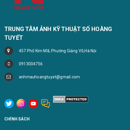
TRUNG TÂM ẢNH KỸ THUẬT SỐ HOÀNG
TUYẾT
457 Phố Kim Mã, Phường Giảng Võ,Hà Nội
0913004756
anhmauhoangtuyet@gmail.com
CHÍNH SÁCH