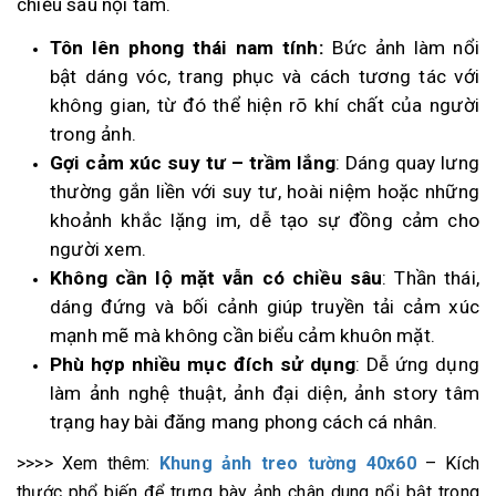
chiều sâu nội tâm.
Tôn lên phong thái nam tính:
Bức ảnh làm nổi
bật dáng vóc, trang phục và cách tương tác với
không gian, từ đó thể hiện rõ khí chất của người
trong ảnh.
Gợi cảm xúc suy tư – trầm lắng
: Dáng quay lưng
thường gắn liền với suy tư, hoài niệm hoặc những
khoảnh khắc lặng im, dễ tạo sự đồng cảm cho
người xem.
Không cần lộ mặt vẫn có chiều sâu
: Thần thái,
dáng đứng và bối cảnh giúp truyền tải cảm xúc
mạnh mẽ mà không cần biểu cảm khuôn mặt.
Phù hợp nhiều mục đích sử dụng
: Dễ ứng dụng
làm ảnh nghệ thuật, ảnh đại diện, ảnh story tâm
trạng hay bài đăng mang phong cách cá nhân.
>>>> Xem thêm:
Khung ảnh treo tường 40x60
– Kích
thước phổ biến để trưng bày ảnh chân dung nổi bật trong