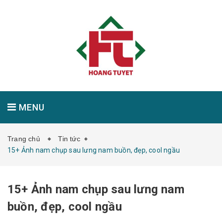
MENU
Trang chủ
Tin tức
GIỚI THIỆU
SẢN PHẨM
TIN TỨC
15+ Ảnh nam chụp sau lưng nam buồn, đẹp, cool ngầu
15+ Ảnh nam chụp sau lưng nam
LIÊN HỆ
buồn, đẹp, cool ngầu