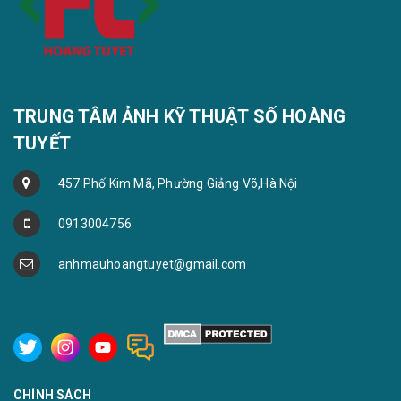
TRUNG TÂM ẢNH KỸ THUẬT SỐ HOÀNG
TUYẾT
457 Phố Kim Mã, Phường Giảng Võ,Hà Nội
0913004756
anhmauhoangtuyet@gmail.com
CHÍNH SÁCH