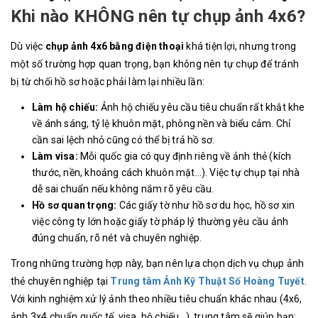
Khi nào KHÔNG nên tự chụp ảnh 4x6?
Dù việc
chụp ảnh 4x6 bằng điện thoại
khá tiện lợi, nhưng trong
một số trường hợp quan trọng, bạn không nên tự chụp để tránh
bị từ chối hồ sơ hoặc phải làm lại nhiều lần:
Làm hộ chiếu:
Ảnh hộ chiếu yêu cầu tiêu chuẩn rất khắt khe
về ánh sáng, tỷ lệ khuôn mặt, phông nền và biểu cảm. Chỉ
cần sai lệch nhỏ cũng có thể bị trả hồ sơ.
Làm visa:
Mỗi quốc gia có quy định riêng về ảnh thẻ (kích
thước, nền, khoảng cách khuôn mặt…). Việc tự chụp tại nhà
dễ sai chuẩn nếu không nắm rõ yêu cầu.
Hồ sơ quan trọng:
Các giấy tờ như hồ sơ du học, hồ sơ xin
việc công ty lớn hoặc giấy tờ pháp lý thường yêu cầu ảnh
đúng chuẩn, rõ nét và chuyên nghiệp.
Trong những trường hợp này, bạn nên lựa chọn dịch vụ chụp ảnh
thẻ chuyên nghiệp tại
Trung tâm Ảnh Kỹ Thuật Số Hoàng Tuyết
.
Với kinh nghiệm xử lý ảnh theo nhiều tiêu chuẩn khác nhau (4x6,
ảnh 3x4 chuẩn quốc tế, visa, hộ chiếu…), trung tâm sẽ giúp bạn: