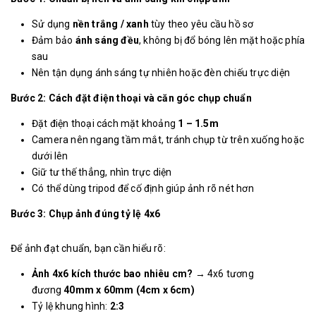
Sử dụng
nền trắng / xanh
tùy theo yêu cầu hồ sơ
Đảm bảo
ánh sáng đều
, không bị đổ bóng lên mặt hoặc phía
sau
Nên tận dụng ánh sáng tự nhiên hoặc đèn chiếu trực diện
Bước 2: Cách đặt điện thoại và căn góc chụp chuẩn
Đặt điện thoại cách mặt khoảng
1 – 1.5m
Camera nên ngang tầm mắt, tránh chụp từ trên xuống hoặc
dưới lên
Giữ tư thế thẳng, nhìn trực diện
Có thể dùng tripod để cố định giúp ảnh rõ nét hơn
Bước 3: Chụp ảnh đúng tỷ lệ 4x6
Để ảnh đạt chuẩn, bạn cần hiểu rõ:
Ảnh 4x6 kích thước bao nhiêu cm?
→ 4x6 tương
đương
40mm x 60mm (4cm x 6cm)
Tỷ lệ khung hình:
2:3