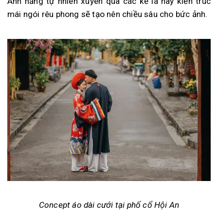
Ánh nắng tự nhiên xuyên qua các kẽ lá hay kiến trúc
mái ngói rêu phong sẽ tạo nên chiều sâu cho bức ảnh.
Concept áo dài cưới tại phố cổ Hội An