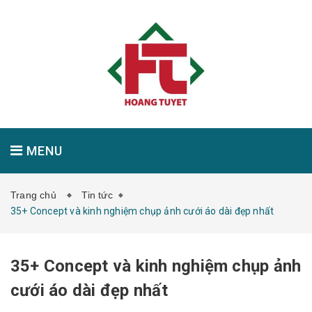
MENU
Trang chủ
Tin tức
GIỚI THIỆU
SẢN PHẨM
TIN TỨC
35+ Concept và kinh nghiệm chụp ảnh cưới áo dài đẹp nhất
35+ Concept và kinh nghiệm chụp ảnh
LIÊN HỆ
cưới áo dài đẹp nhất