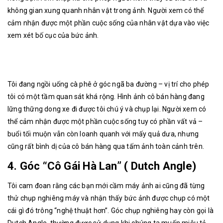
không gian xung quanh nhân vật trong ảnh. Người xem có thể
cảm nhận được một phần cuộc sống của nhân vật dựa vào việc
xem xét bố cục của bức ảnh.
Tôi đang ngồi uống cà phê ở góc ngã ba đường – vị trí cho phép
tôi có một tầm quan sát khá rộng. Hình ảnh cô bán hàng đang
lững thững dong xe đi được tôi chú ý và chụp lại. Người xem có
thể cảm nhận được một phần cuộc sống tuy có phần vất vả –
buổi tối muộn vẫn còn loanh quanh với mấy quả dưa, nhưng
cũng rất bình dị của cô bán hàng qua tấm ảnh toàn cảnh trên.
4. Góc “Cô Gái Hà Lan” ( Dutch Angle)
Tôi cam đoan rằng các bạn mới cầm máy ảnh ai cũng đã từng
thử chụp nghiêng máy và nhận thấy bức ảnh được chụp có một
cái gì đó trông “nghệ thuật hơn”. Góc chụp nghiêng hay còn gọi là