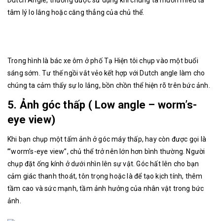
Dutch Angle, thường được sử dụng khi chúng ta muốn miêu tả
tâm lý lo lắng hoặc căng thẳng của chủ thể.
Trong hình là bác xe ôm ở phố Tạ Hiện tôi chụp vào một buổi
sáng sớm. Tư thế ngồi vắt vẻo kết hợp với Dutch angle làm cho
chúng ta cảm thấy sự lo lắng, bồn chồn thể hiện rõ trên bức ảnh.
5. Ảnh góc thấp ( Low angle – worm’s-
eye view)
Khi bạn chụp một tấm ảnh ở góc máy thấp, hay còn được gọi là
”’worm’s-eye view”, chủ thể trở nên lớn hơn bình thường. Người
chụp đặt ống kính ở dưới nhìn lên sự vật. Góc hất lên cho bạn
cảm giác thanh thoát, tôn trọng hoặc là để tạo kịch tính, thêm
tầm cao và sức mạnh, tầm ảnh hưởng của nhân vật trong bức
ảnh.