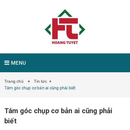
MENU
Trang chủ
Tin tức
GIỚI THIỆU
SẢN PHẨM
TIN TỨC
Tám góc chụp cơ bản ai cũng phải biết
Tám góc chụp cơ bản ai cũng phải
LIÊN HỆ
biết