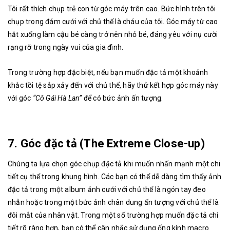
Tôi rất thích chụp trẻ con từ góc máy trên cao. Bức hình trên tôi
chụp trong đám cưới với chủ thể là cháu của tôi. Góc máy từ cao
hắt xuống làm cậu bé càng trở nên nhỏ bé, đáng yêu với nụ cười
rạng rỡ trong ngày vui của gia đình.
Trong trường hợp đặc biệt, nếu bạn muốn đặc tả một khoảnh
khắc tồi tệ sắp xảy đến với chủ thể, hãy thử kết hợp góc máy này
với góc
“Cô Gái Hà Lan”
để có bức ảnh ấn tượng.
7. Góc đặc tả (The Extreme Close-up)
Chúng ta lựa chọn góc chụp đặc tả khi muốn nhấn mạnh một chi
tiết cụ thể trong khung hình. Các bạn có thể dễ dàng tìm thấy ảnh
đặc tả trong một album ảnh cưới với chủ thể là ngón tay đeo
nhẫn hoặc trong một bức ảnh chân dung ấn tượng với chủ thể là
đôi mắt của nhân vật. Trong một số trường hợp muốn đặc tả chi
tiết rõ ràng hơn, bạn có thể cân nhắc sử dụng ống kính macro.