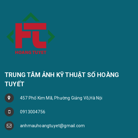
TRUNG TÂM ẢNH KỸ THUẬT SỐ HOÀNG
TUYẾT
457 Phố Kim Mã, Phường Giảng Võ,Hà Nội
0913004756
anhmauhoangtuyet@gmail.com