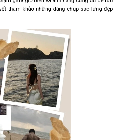
chậm giữa gió biển và ánh nắng cũng đủ để lưu
uyết tham khảo những dáng chụp sao lưng đẹp