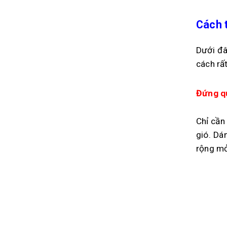
Cách t
Dưới đâ
cách rất
Đứng qu
Chỉ cần
gió. Dá
rộng mở