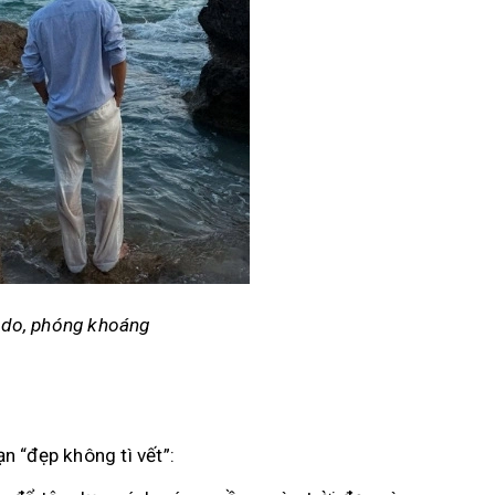
 do, phóng khoáng
n “đẹp không tì vết”: