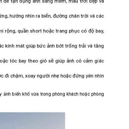
ôn để tận dụng ánh sáng mềm, màu trời đẹp và
 đứng, hướng nhìn ra biển, đường chân trời và các
 mi rộng, quần short hoặc trang phục có độ bay,
ặc kính mát giúp bức ảnh bớt trống trải và tăng
hoặc tóc bay theo gió sẽ giúp ảnh có cảm giác
ước đi chậm, xoay người nhẹ hoặc đứng yên nhìn
y ảnh biển khổ vừa trong phòng khách hoặc phòng