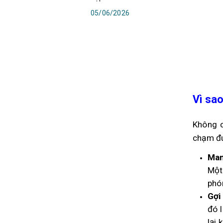
05/06/2026
Vì sao
Không c
chạm đú
Man
Một
phó
Gợi
đó 
lại