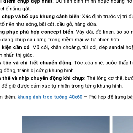
i điểm chụp đẹp nhất
: Ưu tiên bình minh hoặc hoàng h
 chế nắng gắt.
 chụp và bố cục khung cảnh biển
: Xác định trước vị trí
tố nền như sóng, bãi cát, cầu gỗ, hàng dừa.
ng phục phù hợp concept biển
: Váy dài, đồ linen, áo sơ
p dáng chụp sau lưng trông mềm mại và tự nhiên hơn.
 kiện cần có
: Mũ cói, khăn choàng, túi cói, dép sandal ho
 nhấn thị giác.
u tóc và chi tiết chuyển động
: Tóc xõa nhẹ, buộc thấp 
g động, tránh bị cứng khung hình.
 thế và nhịp chuyển động khi chụp
: Thả lỏng cơ thể, b
n để giữ được cảm xúc tự nhiên trong từng khung hình.
m thêm:
khung ảnh treo tường 40x60
– Phù hợp để trưng bà