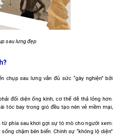
ụp sau lưng đẹp
ch?
ển chụp sau lưng vẫn đủ sức “gây nghiện” bởi
phải đối diện ống kính, cơ thể dễ thả lỏng hơn.
mái tóc bay trong gió đều tạo nên vẻ mềm mại,
 từ phía sau khơi gợi sự tò mò cho người xem:
t sống chậm bên biển. Chính sự “không lộ diện”