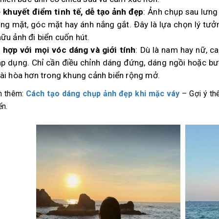
 khuyết điểm tinh tế, dễ tạo ảnh đẹp
: Ảnh chụp sau lưng
ng mặt, góc mặt hay ánh nắng gắt. Đây là lựa chọn lý tư
ữu ảnh đi biển cuốn hút.
 hợp với mọi vóc dáng và giới tính
: Dù là nam hay nữ, c
áp dụng. Chỉ cần điều chỉnh dáng đứng, dáng ngồi hoặc bướ
hài hòa hơn trong khung cảnh biển rộng mở.
 thêm:
Cách tạo dáng chụp ảnh đẹp khi mặc váy
– Gợi ý th
ển.