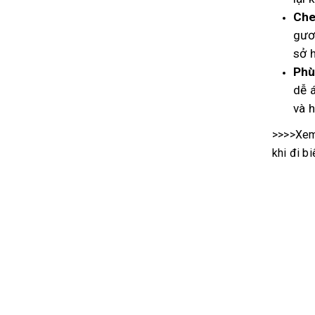
Che
gươ
sở h
Phù
dễ 
và 
>>>>Xem
khi đi bi