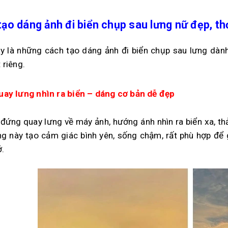
ạo dáng ảnh đi biển chụp sau lưng nữ đẹp, th
y là những cách tạo dáng ảnh đi biển chụp sau lưng dàn
 riêng.
ay lưng nhìn ra biển – dáng cơ bản dễ đẹp
 đứng quay lưng về máy ảnh, hướng ánh nhìn ra biển xa, th
ng này tạo cảm giác bình yên, sống chậm, rất phù hợp để 
.