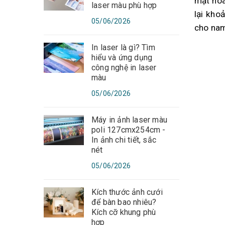
mặt hoà
laser màu phù hợp
lại kho
05/06/2026
cho nam
In laser là gì? Tìm
hiểu và ứng dụng
công nghệ in laser
màu
05/06/2026
Máy in ảnh laser màu
poli 127cmx254cm -
In ảnh chi tiết, sắc
nét
05/06/2026
Kích thước ảnh cưới
để bàn bao nhiêu?
Kích cỡ khung phù
hợp