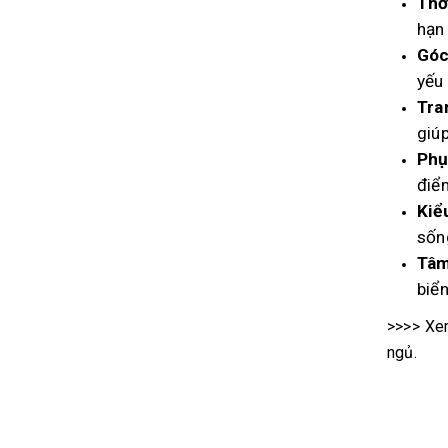
Thờ
hạn
Góc
yếu 
Tra
giú
Phụ
điểm
Kiể
sốn
Tâm
biể
>>>> Xe
ngủ.