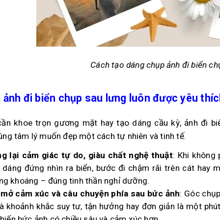
Cách tạo dáng chụp ảnh đi biển ch
 ảnh đi biển chụp sau lưng luôn được yêu thí
ần khoe trọn gương mặt hay tạo dáng cầu kỳ, ảnh đi bi
ng tâm lý muốn đẹp một cách tự nhiên và tinh tế.
g lại cảm giác tự do, giàu chất nghệ thuật
: Khi không 
 dáng đứng nhìn ra biển, bước đi chậm rãi trên cát hay 
ng khoáng – đúng tinh thần nghỉ dưỡng.
 mở cảm xúc và câu chuyện phía sau bức ảnh
: Góc chụp
là khoảnh khắc suy tư, tận hưởng hay đơn giản là một phú
 khiến bức ảnh có chiều sâu và cảm xúc hơn.