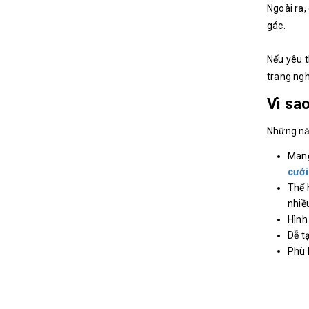
Ngoài ra,
gác.
Nếu yêu 
trang ng
Vì sa
Những nă
Mang
cưới
Thể 
nhiề
Hình
Dễ t
Phù 