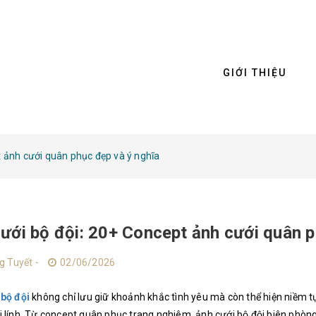
GIỚI THIỆU
t ảnh cưới quân phục đẹp và ý nghĩa
ưới bộ đội: 20+ Concept ảnh cưới quân p
g Tuyết -
02/06/2026
 bộ đội
không chỉ lưu giữ khoảnh khắc tình yêu mà còn thể hiện niềm t
 lính. Từ concept quân phục trang nghiêm, ảnh cưới bộ đội biên phòng