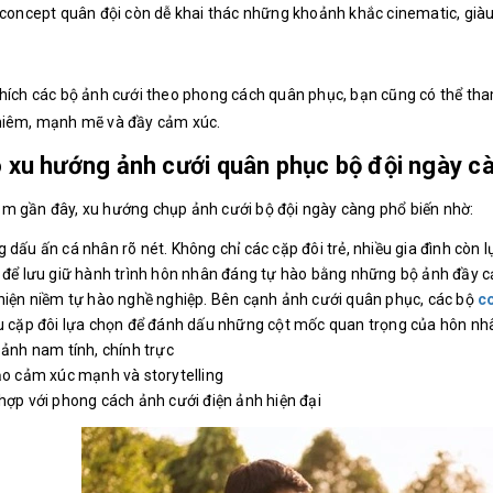
 concept quân đội còn dễ khai thác những khoảnh khắc cinematic, già
thích các bộ ảnh cưới theo phong cách quân phục, bạn cũng có thể 
hiêm, mạnh mẽ và đầy cảm xúc.
o xu hướng ảnh cưới quân phục bộ đội ngày c
m gần đây, xu hướng chụp ảnh cưới bộ đội ngày càng phổ biến nhờ:
 dấu ấn cá nhân rõ nét.
Không chỉ các cặp đôi trẻ, nhiều gia đình còn 
để lưu giữ hành trình hôn nhân đáng tự hào bằng những bộ ảnh đầy 
hiện niềm tự hào nghề nghiệp.
Bên cạnh ảnh cưới quân phục, các bộ
c
u cặp đôi lựa chọn để đánh dấu những cột mốc quan trọng của hôn nh
 ảnh nam tính, chính trực
ạo cảm xúc mạnh và storytelling
hợp với phong cách ảnh cưới điện ảnh hiện đại