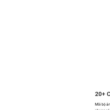
20+ C
Mỗi bộ ản