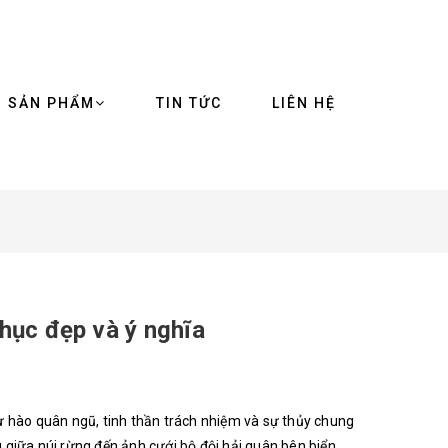
SẢN PHẨM
TIN TỨC
LIÊN HỆ
hục đẹp và ý nghĩa
ự hào quân ngũ, tinh thần trách nhiệm và sự thủy chung
 giữa núi rừng đến ảnh cưới bộ đội hải quân bên biển