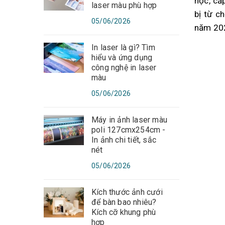
học, cấ
laser màu phù hợp
bị từ c
05/06/2026
năm 202
In laser là gì? Tìm
hiểu và ứng dụng
công nghệ in laser
màu
05/06/2026
Máy in ảnh laser màu
poli 127cmx254cm -
In ảnh chi tiết, sắc
nét
05/06/2026
Kích thước ảnh cưới
để bàn bao nhiêu?
Kích cỡ khung phù
hợp