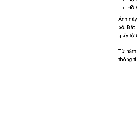
Hồ s
Ảnh này
bố. Bất
giấy tờ b
Từ năm 
thông ti