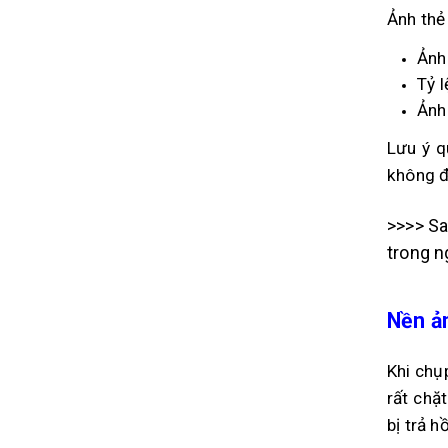
Ảnh thẻ
Ảnh 
Tỷ 
Ảnh
Lưu ý q
không đạ
>>>> Sa
trong n
Nền ả
Khi chụ
rất chặ
bị trả hồ