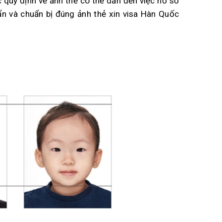
c quy định về ảnh thẻ có thể dẫn đến việc hồ sơ
huẩn và chuẩn bị đúng ảnh thẻ xin visa Hàn Quốc