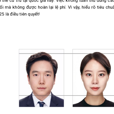
p thẻ cư trú tại quốc gia này. Việc không tuân thủ đúng cá
hối mà không được hoàn lại lệ phí. Vì vậy, hiểu rõ tiêu c
5 là điều tiên quyết!