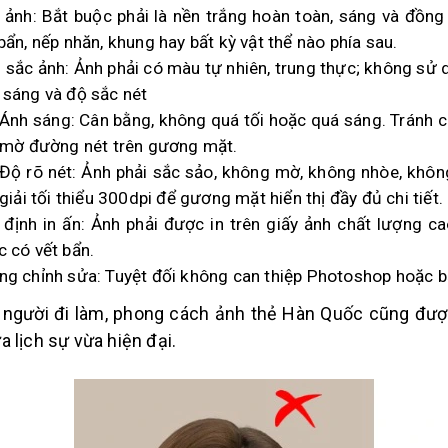
 ảnh: Bắt buộc phải là nền trắng hoàn toàn, sáng và đồng 
bẩn, nếp nhăn, khung hay bất kỳ vật thể nào phía sau.
 sắc ảnh: Ảnh phải có màu tự nhiên, trung thực; không sử
 sáng và độ sắc nét
Ánh sáng: Cân bằng, không quá tối hoặc quá sáng. Tránh 
mờ đường nét trên gương mặt.
Độ rõ nét: Ảnh phải sắc sảo, không mờ, không nhòe, khôn
giải tối thiểu 300dpi để gương mặt hiển thị đầy đủ chi tiết.
 định in ấn: Ảnh phải được in trên giấy ảnh chất lượng c
c có vết bẩn.
ng chỉnh sửa: Tuyệt đối không can thiệp Photoshop hoặc 
 người đi làm, phong cách ảnh thẻ Hàn Quốc cũng đượ
ừa lịch sự vừa hiện đại.