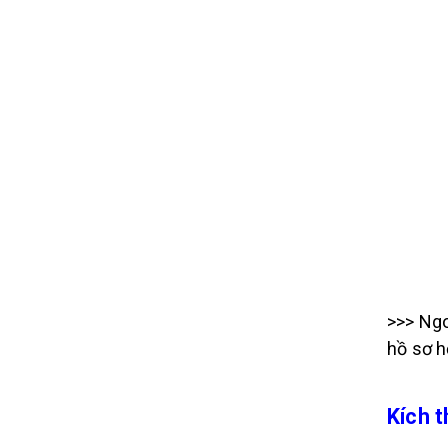
>>> Ngo
hồ sơ h
Kích 