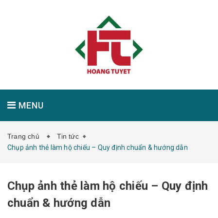
MENU
Trang chủ
Tin tức
GIỚI THIỆU
SẢN PHẨM
TIN TỨC
Chụp ảnh thẻ làm hộ chiếu – Quy định chuẩn & hướng dẫn
Chụp ảnh thẻ làm hộ chiếu – Quy định
LIÊN HỆ
chuẩn & hướng dẫn