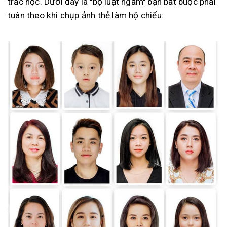
trắc học. Dưới đây là "bộ luật ngầm" bạn bắt buộc phải
tuân theo khi chụp ảnh thẻ làm hộ chiếu: