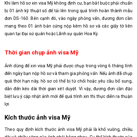
Khi làm hồ sơ xin visa Mỹ không định cư, bạn bắt buộc phải chuẩn
bị 01 ảnh kỹ thuật số để tải lên trong quá trình hoàn thành mẫu
đơn DS-160. Bên cạnh đó, vào ngày phỏng vấn, đương đơn cần
mang theo 01 ảnh bản cứng nộp kèm hồ sơ và các giấy tờ liên
quan tại Đại sứ quán hoặc Lãnh sự quán Hoa Kỳ.
Thời gian chụp ảnh visa Mỹ
Ảnh dùng để xin visa Mỹ phải được chụp trong vòng 6 tháng tính
đến ngày bạn nộp hồ sơ và tham gia phỏng vấn. Nếu ảnh đã chụp
quá thời hạn này, hồ sơ có thể bị từ chối hoặc yêu cầu bổ sung,
dẫn đến kéo dài thời gian xét duyệt. Vì vậy, đương đơn cần đặc
biệt lưu ý cập nhật ảnh mới để quá trình xin thị thực diễn ra thuận
lợi.
Kích thước ảnh visa Mỹ
Theo quy định kích thước ảnh visa Mỹ phải là khổ vuông, chiều
dài và chiều rộng của ảnh phải bằng nhau. Cụ thể kích thước của