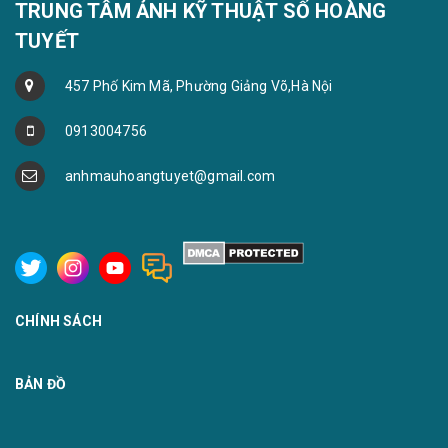
TRUNG TÂM ẢNH KỸ THUẬT SỐ HOÀNG
TUYẾT
457 Phố Kim Mã, Phường Giảng Võ,Hà Nội
0913004756
anhmauhoangtuyet@gmail.com
CHÍNH SÁCH
BẢN ĐỒ