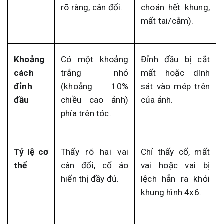
rõ ràng, cân đối.
choán hết khung,
mất tai/cằm).
Khoảng
Có một khoảng
Đỉnh đầu bị cắt
cách
trắng nhỏ
mất hoặc dính
đỉnh
(khoảng 10%
sát vào mép trên
đầu
chiều cao ảnh)
của ảnh.
phía trên tóc.
Tỷ lệ cơ
Thấy rõ hai vai
Chỉ thấy cổ, mất
thể
cân đối, cổ áo
vai hoặc vai bị
hiển thị đầy đủ.
lệch hẳn ra khỏi
khung hình 4x6.