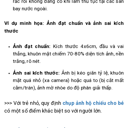
rắc rối không đáng có khi làm thủ tục tại các sân
bay nước ngoài.
Ví dụ minh họa: Ảnh đạt chuẩn và ảnh sai kích
thước
Ảnh đạt chuẩn:
Kích thước 4x6cm, đầu và vai
thẳng, khuôn mặt chiếm 70-80% diện tích ảnh, nền
trắng, rõ nét.
Ảnh sai kích thước:
Ảnh bị kéo giãn tỷ lệ, khuôn
mặt quá nhỏ (xa camera) hoặc quá to (bị cắt mất
cằm/trán), ảnh mờ nhòe do độ phân giải thấp.
>>>
Với trẻ nhỏ, quy định
chụp ảnh hộ chiếu cho bé
có một số điểm khác biệt so với người lớn.