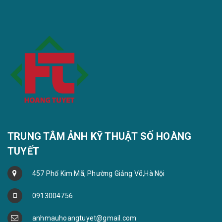
TRUNG TÂM ẢNH KỸ THUẬT SỐ HOÀNG
TUYẾT
457 Phố Kim Mã, Phường Giảng Võ,Hà Nội
0913004756
anhmauhoangtuyet@gmail.com