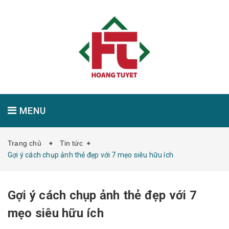
MENU
Trang chủ
Tin tức
GIỚI THIỆU
SẢN PHẨM
TIN TỨC
Gợi ý cách chụp ảnh thẻ đẹp với 7 mẹo siêu hữu ích
Gợi ý cách chụp ảnh thẻ đẹp với 7
LIÊN HỆ
mẹo siêu hữu ích