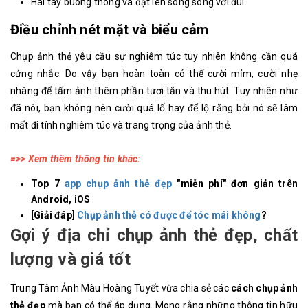
Hai tay buông thõng và đặt lên song song với đùi.
Điều chỉnh nét mặt và biểu cảm
Chụp ảnh thẻ yêu cầu sự nghiêm túc tuy nhiên không cần quá
cứng nhắc. Do vậy bạn hoàn toàn có thể cười mỉm, cười nhẹ
nhàng để tấm ảnh thêm phần tươi tắn và thu hút. Tuy nhiên như
đã nói, bạn không nên cười quá lố hay để lộ răng bởi nó sẽ làm
mất đi tính nghiêm túc và trang trọng của ảnh thẻ.
=>> Xem thêm thông tin khác:
Top 7
app chụp ảnh thẻ đẹp
"miễn phí" đơn giản trên
Android, iOS
[Giải đáp]
Chụp ảnh thẻ có được để tóc mái không
?
Gợi ý địa chỉ chụp ảnh thẻ đẹp, chất
lượng và giá tốt
Trung Tâm Ảnh Màu Hoàng Tuyết vừa chia sẻ các
cách chụp ảnh
thẻ đẹp
mà bạn có thể áp dụng. Mong rằng những thông tin hữu