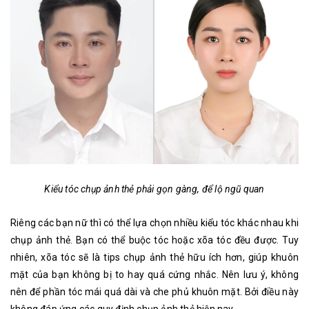
Kiểu tóc chụp ảnh thẻ phải gọn gàng, để lộ ngũ quan
Riêng các bạn nữ thì có thể lựa chọn nhiều kiểu tóc khác nhau khi
chụp ảnh thẻ. Bạn có thể buộc tóc hoặc xõa tóc đều được. Tuy
nhiên, xõa tóc sẽ là tips chụp ảnh thẻ hữu ích hơn, giúp khuôn
mặt của bạn không bị to hay quá cứng nhắc. Nên lưu ý, không
nên để phần tóc mái quá dài và che phủ khuôn mặt. Bởi điều này
không đáp ứng các quy định chụp ảnh thẻ hiện nay.