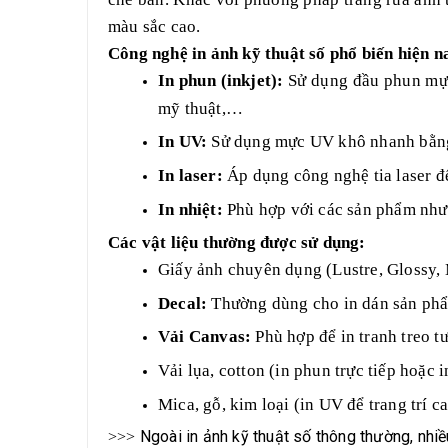
màu sắc cao.
Công nghệ in ảnh kỹ thuật số phổ biến hiện 
In phun (inkjet):
Sử dụng đầu phun mực đ
mỹ thuật,…
In UV:
Sử dụng mực UV khô nhanh bằng t
In laser:
Áp dụng công nghệ tia laser đ
In nhiệt:
Phù hợp với các sản phẩm như 
Các vật liệu thường được sử dụng:
Giấy ảnh chuyên dụng (Lustre, Glossy, 
Decal:
Thường dùng cho in dán sản phẩ
Vải Canvas:
Phù hợp để in tranh treo t
Vải lụa, cotton (in phun trực tiếp hoặc 
Mica, gỗ, kim loại (in UV để trang trí c
Ngoài in ảnh kỹ thuật số thông thường, nh
>>>