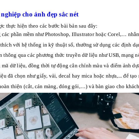
 nghiệp cho ảnh đẹp sắc nét
ợc thực hiện theo các bước bài bản sau đây:
ng các phần mềm như Photoshop, Illustrator hoặc Corel,… nhằm 
 thích với hệ thống in kỹ thuật số, thường sử dụng các định 
 in thông qua các phương thức truyền dữ liệu như USB, mạng n
ải mã dữ liệu, đồng thời tự động cân chỉnh màu và điểm ảnh d
 liệu đã chọn như giấy, vải, decal hay mica hoặc nhựa,... để tạo
 hoàn thiện (cắt, cán màng, đóng gói,…) và bàn giao cho khác