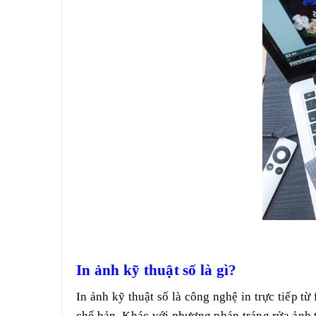
In ảnh kỹ thuật số là gì?
In ảnh kỹ thuật số là công nghệ in trực tiếp t
chế bản. Khác với phương pháp tráng rửa ảnh t