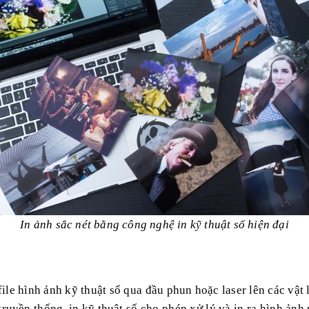
In ảnh sắc nét bằng công nghệ in kỹ thuật số hiện đại
ừ file hình ảnh kỹ thuật số qua đầu phun hoặc laser lên các v
ruyền thống, in kỹ thuật số cho phép xử lý và in ra hình ảnh