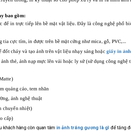
nay bao gồm:
ể in trực tiếp lên bề mặt vật liệu. Đây là công nghệ phổ biế
ia cực tím, in được trên bề mặt cứng như mica, gỗ, PVC,...
ể đốt cháy và tạo ảnh trên vật liệu nhạy sáng hoặc
giấy in ảnh
ảnh thẻ, ảnh nạp mực lên vải hoặc ly sứ (sử dụng công nghệ t
Matte)
m quảng cáo, tem nhãn
ường, ảnh nghệ thuật
in chuyển nhiệt)
ao cấp)
iều khách hàng còn quan tâm
in ảnh tráng gương là gì
để tăng độ