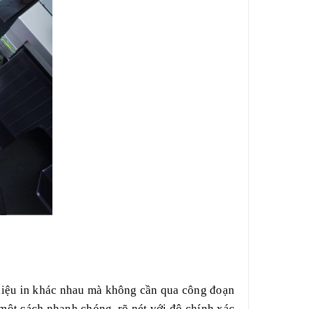
ật liệu in khác nhau mà không cần qua công đoạn
 một cách nhanh chóng, rõ nét với độ chính xác