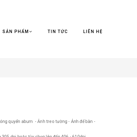
SẢN PHẨM
TIN TỨC
LIÊN HỆ
In đóng quyển abum - Ảnh treo tường - Ảnh để bàn -
à 305 dpi hoặc tùy chọn lên đến 406 - 610dpi.