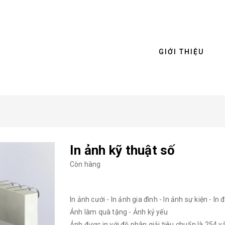
GIỚI THIỆU
In ảnh kỹ thuật số
Còn hàng
In ảnh cưới - In ảnh gia đình - In ảnh sự kiện - 
Ảnh làm quà tặng - Ảnh kỷ yếu
Ảnh được in với độ phân giải tiêu chuẩn là 254 v