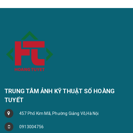
TRUNG TÂM ẢNH KỸ THUẬT SỐ HOÀNG
TUYẾT
457 Phố Kim Mã, Phường Giảng Võ,Hà Nội
0913004756